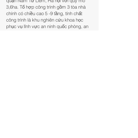
quận Nam Từ Liêm, Hà nội với quy mô
3,6ha. Tổ hợp công trình gồm 3 tòa nhà
chính có chiều cao 5 -9 tầng, tính chất
công trình là khu nghiên cứu khoa học
phục vụ lĩnh vực an ninh quốc phòng, an
toàn xã hội. Tổng diện tích sàn khoảng
25.000m2 với đầy đủ hạng mục hạ tầng
kỹ thuật, thông tin liên lạc, PCCC, công
nghệ sản xuất tiên tiến theo xu thế toàn
cầu hóa.
Tổng thể dự án gồm phần cây xanh, sân
vườn cảnh quan và các hạng mục công
trình kết hợp hài hòa, tạo ra môi trường
phục vụ nghiên cứu khoa học chất lượng
cao, không gian thoáng đãng, giảm thiếu
tác động môi trường và góp phần cải tạo
bộ mặt kiến trúc đô thị.