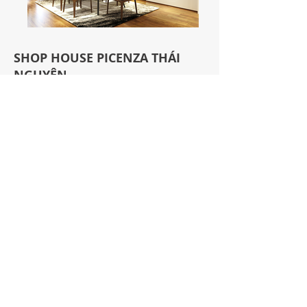
SHOP HOUSE PICENZA THÁI
NGUYÊN
Tp Thái Nguyên
Mang phong cách hiện đại và sang
trọng, các không gian sinh hoạt của
Shop House Picenza Thái Nguyên được
thiết kế để mang lại không gian sống
đẳng cấp, tiện nghi và thời thượng nhất
khu vực thành phố Thái Nguyên. Các
hạng mục nội thất này nằm trên tầng
2,3,4, 5 của shop house, với tầng 1 được
giành làm không gian kinh doanh linh
hoạt.